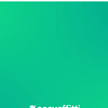
Hai un immobile da 
affittare o cerchi 
una sistemazione?
Gestiamo entrambi i lati 
dell'
affitto breve
 e temporaneo
Gestisci il mio affitto breve
Cerco un alloggio