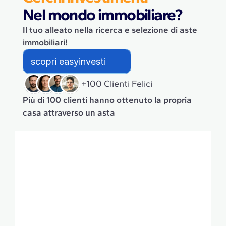
Nel mondo immobiliare?
Il tuo alleato nella ricerca e selezione di aste
immobiliari!
s
c
o
p
r
i
e
a
s
y
i
n
v
e
s
t
i
+100 Clienti Felici
Più di 100 clienti hanno ottenuto la propria
casa attraverso un asta