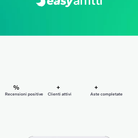
%
+
+
Chi siamo
Recensioni positive
Clienti attivi
Aste completate