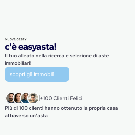
N
u
o
v
a
c
a
s
a
?
c'è easyasta!
Il tuo alleato nella ricerca e selezione di aste
immobiliari!
s
c
o
p
r
i
g
l
i
i
m
m
o
b
i
l
i
+100 Clienti Felici
Più di 100 clienti hanno ottenuto la propria casa
attraverso un'asta